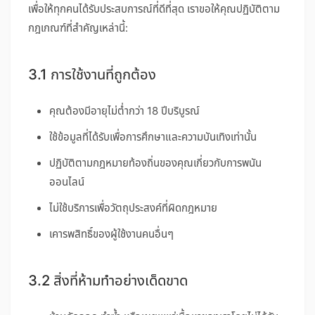
เพื่อให้ทุกคนได้รับประสบการณ์ที่ดีที่สุด เราขอให้คุณปฏิบัติตาม
กฎเกณฑ์ที่สำคัญเหล่านี้:
3.1 การใช้งานที่ถูกต้อง
คุณต้องมีอายุไม่ต่ำกว่า 18 ปีบริบูรณ์
ใช้ข้อมูลที่ได้รับเพื่อการศึกษาและความบันเทิงเท่านั้น
ปฏิบัติตามกฎหมายท้องถิ่นของคุณเกี่ยวกับการพนัน
ออนไลน์
ไม่ใช้บริการเพื่อวัตถุประสงค์ที่ผิดกฎหมาย
เคารพสิทธิ์ของผู้ใช้งานคนอื่นๆ
3.2 สิ่งที่ห้ามทำอย่างเด็ดขาด