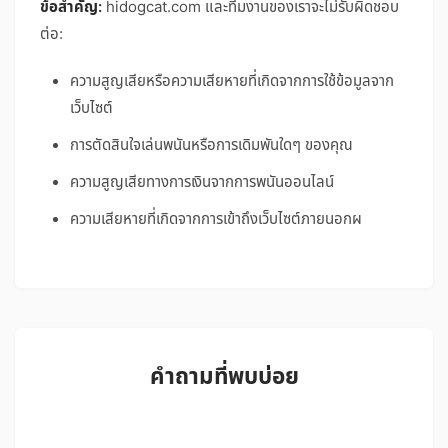
ข้อสำคัญ:
hidogcat.com และทีมงานของเราจะไม่รับผิดชอบ
ต่อ:
ความสูญเสียหรือความเสียหายที่เกิดจากการใช้ข้อมูลจาก
เว็บไซต์
การตัดสินใจเล่นพนันหรือการเดิมพันใดๆ ของคุณ
ความสูญเสียทางการเงินจากการพนันออนไลน์
ความเสียหายที่เกิดจากการเข้าถึงเว็บไซต์ภายนอกผ
คำถามที่พบบ่อย