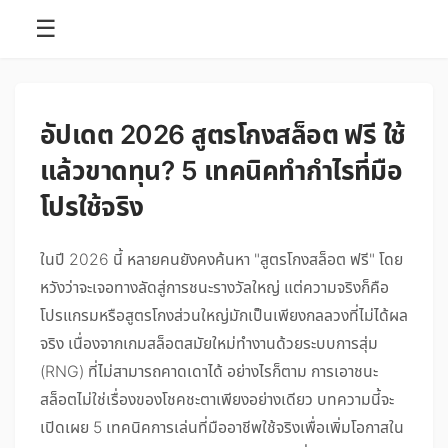
☰
อัปเดต 2026 สูตรโกงสล็อต ฟรี ใช้
แล้วขาดทุน? 5 เทคนิคทำกำไรที่มือ
โปรใช้จริง
ในปี 2026 นี้ หลายคนยังคงค้นหา "สูตรโกงสล็อต ฟรี" โดย
หวังว่าจะเจอทางลัดสู่การชนะรางวัลใหญ่ แต่ความจริงก็คือ
โปรแกรมหรือสูตรโกงส่วนใหญ่มักเป็นเพียงกลลวงที่ไม่ได้ผล
จริง เนื่องจากเกมสล็อตสมัยใหม่ทำงานด้วยระบบการสุ่ม
(RNG) ที่ไม่สามารถคาดเดาได้ อย่างไรก็ตาม การเอาชนะ
สล็อตไม่ใช่เรื่องของโชคชะตาเพียงอย่างเดียว บทความนี้จะ
เปิดเผย 5 เทคนิคการเล่นที่มืออาชีพใช้จริงเพื่อเพิ่มโอกาสใน