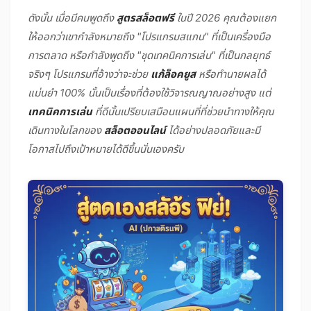
ดังนั้น เมื่อมีคนพูดถึง
สูตรสล็อตฟรี
ในปี 2026 คุณต้องแยก
ให้ออกว่าเขากำลังหมายถึง "โปรแกรมสแกน" ที่เป็นเครื่องมือ
การตลาด หรือกำลังพูดถึง "ชุดเทคนิคการเล่น" ที่เป็นกลยุทธ์
จริงๆ โปรแกรมที่อ้างว่าจะช่วย
แก้ล็อคยูส
หรือทำนายผลได้
แม่นยำ 100% นั้นเป็นเรื่องที่ต้องใช้วิจารณญาณอย่างสูง แต่
เทคนิคการเล่น
ที่ดีนั้นเปรียบเสมือนแผนที่ที่ช่วยนำทางให้คุณ
เดินทางในโลกของ
สล็อตออนไลน์
ได้อย่างปลอดภัยและมี
โอกาสไปถึงเป้าหมายได้ดีขึ้นนั่นเองครับ