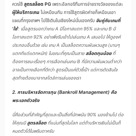
ควรใช้
สูตรสล็อต PG
เพราะอัลกอริทึมการจ่ายรางวัลของแต่ละ
ผู้ให้บริการเกม
ไม่เหมือนกัน การใช้สูตรผิดค่ายก็เหมือนเอา
แผนที่กรุงเทพฯ ไปใช้เดินในเชียงใหม่นั่นเองครับ
จับคู่กับเกมที่
'ใช่'
: เมื่อสูตรบอกว่าเกม A มีโอกาสแตก 95% และเกม B มี
โอกาสแตก 92% อย่าเพิ่งรีบเข้าไปเล่นเกม A เสมอไป ให้ดูองค์
ประกอบอื่นด้วย เช่น เกม A เป็นสล็อตความผันผวนสูง (นานๆ
แตกทีแต่แตกหนัก) ในขณะที่คุณเป็นสาย
สล็อตทุนน้อย
ที่
ต้องการชนะเรื่อยๆ การเลือกเล่นเกม B ที่มีความผันผวนต่ำกว่า
อาจเป็นทางเลือกที่ดีกว่า สูตรเป็นแค่ตัวชี้เป้า แต่การตัดสินใจ
สุดท้ายต้องมาจากสไตล์การเล่นของเรา
2. การบริหารจัดการทุน (Bankroll Management) คือ
พระเอกตัวจริง
นี่คือส่วนที่สำคัญที่สุดและเป็นสิ่งที่นักพนัน 90% มองข้ามไป ต่อ
ให้คุณมี
สูตรสล็อต
ที่แม่นที่สุดในโลก แต่ถ้าบริหารเงินไม่เป็นก็
หมดตัวได้ในพริบตาครับ