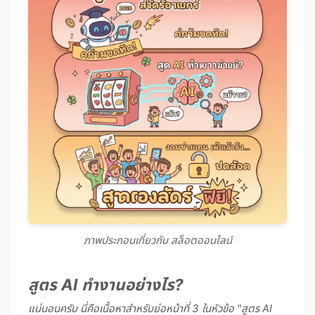
ภาพประกอบเกี่ยวกับ สล็อตออนไลน์
สูตร AI ทำงานอย่างไร?
แน่นอนครับ นี่คือเนื้อหาสำหรับย่อหน้าที่ 3 ในหัวข้อ "สูตร AI