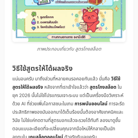
ภาพประกอบเกี่ยวกับ สูตรโกงสล็อต
วิธีใช้สูตรให้ได้ผลจริง
แน่นอนครับ มาถึงส่วนที่หลายคนรอคอยกันแล้ว นั่นคือ
วิธีใช้
สูตรให้ได้ผลจริง
หลังจากที่เราเข้าใจแล้วว่า
สูตรโกงสล็อต
ใน
ยุค 2026 นั้นไม่ใช่โปรแกรมเจาะระบบ แต่เป็นเครื่องมือวิเคราะห์
ด้วย AI ที่ช่วยเพิ่มโอกาสชนะในเกม
การพนันออนไลน์
การจะรีด
ประสิทธิภาพของมันออกมาได้เต็มร้อยนั้นต้องอาศัยเทคนิคและ
วินัย ไม่ใช่แค่กดตามที่สูตรบอกแล้วจะรวยได้ทันที ลองมาดูขั้น
ตอนแบบละเอียดที่จะเปลี่ยนคุณจากมือใหม่ให้กลายเป็นนัก
ลงทุนใน
เกมสล็อตออนไลน์
ตัวจริงกันเลยครับ