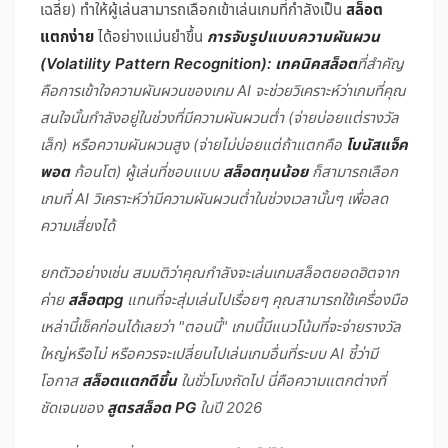
เฉลี่ย) ทำให้ผู้เล่นสามารถเลือกเข้าเล่นเกมที่กำลังเป็น
สล็อต
แตกง่าย
ได้อย่างแม่นยำขึ้น
การจับรูปแบบความผันผวน
(Volatility Pattern Recognition):
เทคนิคสล็อต
ที่สำคัญ
คือการเข้าใจความผันผวนของเกม AI จะช่วยวิเคราะห์ว่าเกมที่คุณ
สนใจนั้นกำลังอยู่ในช่วงที่มีความผันผวนต่ำ (จ่ายบ่อยแต่รางวัล
เล็ก) หรือความผันผวนสูง (จ่ายไม่บ่อยแต่ถ้าแตกคือ
โบนัสแจ็ค
พอต
ก้อนโต) ผู้เล่นที่ชอบแบบ
สล็อตทุนน้อย
ก็สามารถเลือก
เกมที่ AI วิเคราะห์ว่ามีความผันผวนต่ำในช่วงเวลานั้นๆ เพื่อลด
ความเสี่ยงได้
ยกตัวอย่างเช่น สมมติว่าคุณกำลังจะเล่นเกมสล็อตยอดฮิตจาก
ค่าย
สล็อตpg
แทนที่จะสุ่มเล่นไปเรื่อยๆ คุณสามารถใช้เครื่องมือ
เหล่านี้เช็คก่อนได้เลยว่า "ตอนนี้" เกมนี้มีแนวโน้มที่จะจ่ายรางวัล
ใหญ่หรือไม่ หรือควรจะเปลี่ยนไปเล่นเกมอื่นที่ระบบ AI ชี้ว่ามี
โอกาส
สล็อตแตกดีขึ้น
ในชั่วโมงถัดไป นี่คือความแตกต่างที่
ชัดเจนของ
สูตรสล็อต PG
ในปี 2026