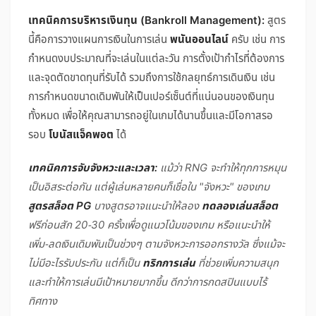
เทคนิคการบริหารเงินทุน (Bankroll Management):
สูตร
นี้คือการวางแผนการเงินในการเล่น
พนันออนไลน์
ครับ เช่น การ
กำหนดงบประมาณที่จะเล่นในแต่ละวัน การตั้งเป้ากำไรที่ต้องการ
และจุดตัดขาดทุนที่รับได้ รวมถึงการใช้กลยุทธ์การเดินเงิน เช่น
การกำหนดขนาดเดิมพันให้เป็นเปอร์เซ็นต์ที่แน่นอนของเงินทุน
ทั้งหมด เพื่อให้คุณสามารถอยู่ในเกมได้นานขึ้นและมีโอกาสรอ
รอบ
โบนัสแจ็คพอต
ได้
เทคนิคการจับจังหวะและเวลา:
แม้ว่า RNG จะทำให้ทุกการหมุน
เป็นอิสระต่อกัน แต่ผู้เล่นหลายคนก็เชื่อใน "จังหวะ" ของเกม
สูตรสล็อต PG
บางสูตรอาจแนะนำให้ลอง
ทดลองเล่นสล็อต
ฟรีก่อนสัก 20-30 ครั้งเพื่อดูแนวโน้มของเกม หรือแนะนำให้
เพิ่ม-ลดเงินเดิมพันเป็นช่วงๆ ตามจังหวะการออกรางวัล ซึ่งแม้จะ
ไม่มีอะไรรับประกัน แต่ก็เป็น
ทริกการเล่น
ที่ช่วยเพิ่มความสนุก
และทำให้การเล่นมีเป้าหมายมากขึ้น ดีกว่าการกดสปินแบบไร้
ทิศทาง