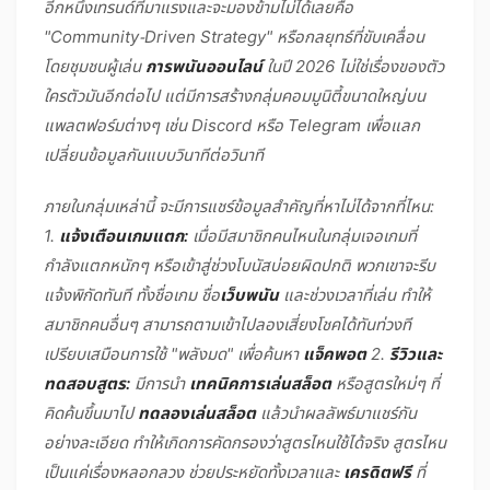
อีกหนึ่งเทรนด์ที่มาแรงและจะมองข้ามไม่ได้เลยคือ
"Community-Driven Strategy" หรือกลยุทธ์ที่ขับเคลื่อน
โดยชุมชนผู้เล่น
การพนันออนไลน์
ในปี 2026 ไม่ใช่เรื่องของตัว
ใครตัวมันอีกต่อไป แต่มีการสร้างกลุ่มคอมมูนิตี้ขนาดใหญ่บน
แพลตฟอร์มต่างๆ เช่น Discord หรือ Telegram เพื่อแลก
เปลี่ยนข้อมูลกันแบบวินาทีต่อวินาที
ภายในกลุ่มเหล่านี้ จะมีการแชร์ข้อมูลสำคัญที่หาไม่ได้จากที่ไหน:
1.
แจ้งเตือนเกมแตก:
เมื่อมีสมาชิกคนไหนในกลุ่มเจอเกมที่
กำลังแตกหนักๆ หรือเข้าสู่ช่วงโบนัสบ่อยผิดปกติ พวกเขาจะรีบ
แจ้งพิกัดทันที ทั้งชื่อเกม ชื่อ
เว็บพนัน
และช่วงเวลาที่เล่น ทำให้
สมาชิกคนอื่นๆ สามารถตามเข้าไปลองเสี่ยงโชคได้ทันท่วงที
เปรียบเสมือนการใช้ "พลังมด" เพื่อค้นหา
แจ็คพอต
2.
รีวิวและ
ทดสอบสูตร:
มีการนำ
เทคนิคการเล่นสล็อต
หรือสูตรใหม่ๆ ที่
คิดค้นขึ้นมาไป
ทดลองเล่นสล็อต
แล้วนำผลลัพธ์มาแชร์กัน
อย่างละเอียด ทำให้เกิดการคัดกรองว่าสูตรไหนใช้ได้จริง สูตรไหน
เป็นแค่เรื่องหลอกลวง ช่วยประหยัดทั้งเวลาและ
เครดิตฟรี
ที่