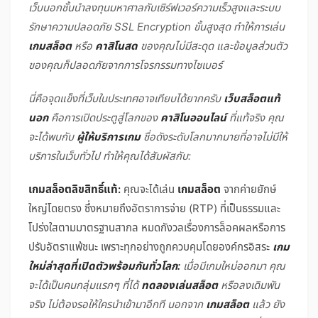
เว็บนอกชั้นนำลงทุนมหาศาลกับเซิร์ฟเวอร์ความเร็วสูงและระบบ
รักษาความปลอดภัย SSL Encryption ขั้นสูงสุด ทำให้การเล่น
เกมสล็อต
หรือ
คาสิโนสด
ของคุณไม่มีสะดุด และข้อมูลส่วนตัว
ของคุณก็ปลอดภัยจากการโจรกรรมทางไซเบอร์
นี่คือจุดแข็งที่เว็บในประเทศอาจเทียบได้ยากครับ
เว็บสล็อตแท้
นอก
คือการเปิดประตูสู่โลกของ
คาสิโนออนไลน์
ที่แท้จริง คุณ
จะได้พบกับ
ผู้ให้บริการเกม
ชื่อดังระดับโลกมากมายที่อาจไม่มีให้
บริการในเว็บทั่วไป ทำให้คุณได้สัมผัสกับ:
เกมสล็อตลิขสิทธิ์แท้:
คุณจะได้เล่น
เกมสล็อต
จากค่ายยักษ์
ใหญ่โดยตรง ซึ่งหมายถึงอัตราการจ่าย (RTP) ที่เป็นธรรมและ
โปร่งใสตามมาตรฐานสากล หมดกังวลเรื่องการล็อคผลหรือการ
ปรับอัตราแพ้ชนะ เพราะทุกอย่างถูกควบคุมโดยองค์กรอิสระ
เกม
ใหม่ล่าสุดที่เปิดตัวพร้อมกันทั่วโลก:
เมื่อมีเกมใหม่ออกมา คุณ
จะได้เป็นคนกลุ่มแรกๆ ที่ได้
ทดลองเล่นสล็อต
หรือลงเดิมพัน
จริง ไม่ต้องรอให้ใครนำเข้ามาอีกที นอกจาก
เกมสล็อต
แล้ว ยัง