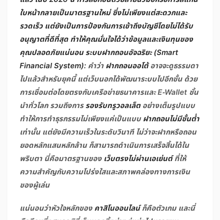
ใบหน้ากลายเป็นมาตรฐานใหม่ ซึ่งไม่เพียงแต่สะดวกและ
รวดเร็ว แต่ยังเป็นการป้องกันการเข้าถึงบัญชีโดยไม่ได้รับ
อนุญาตที่ดีที่สุด ทำให้คุณมั่นใจได้ว่าข้อมูลและเงินทุนของ
คุณปลอดภัยแน่นอน
ระบบฝากถอนอัจฉริยะ (Smart
Financial System):
คำว่า
ฝากถอนออโต้
อาจจะดูธรรมดา
ไปแล้วสำหรับยุคนี้ แต่เว็บนอกได้พัฒนาระบบไปอีกขั้น ด้วย
การเชื่อมต่อโดยตรงกับเครือข่ายธนาคารและ E-Wallet ชั้น
นำทั่วโลก รวมถึงการ
รองรับทรูวอลเล็ต
อย่างเต็มรูปแบบ
ทำให้การทำธุรกรรมไม่เพียงแค่เป็นแบบ
ฝากถอนไม่มีขั้นต่ำ
เท่านั้น แต่ยังมีความเร็วในระดับวินาที ไม่ว่าจะฝากหรือถอน
ยอดหลักแสนหลักล้าน ก็สามารถดำเนินการเสร็จสิ้นได้ใน
พริบตา นี่คือมาตรฐานของ
เว็บตรงไม่ผ่านเอเย่นต์
ที่ให้
ความสำคัญกับความโปร่งใสและสภาพคล่องทางการเงิน
ของผู้เล่น
แน่นอนว่าหัวใจหลักของ
คาสิโนออนไลน์
ก็คือตัวเกม และนี่