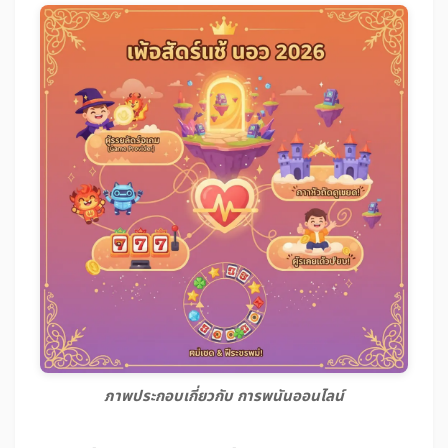
ภาพประกอบเกี่ยวกับ การพนันออนไลน์