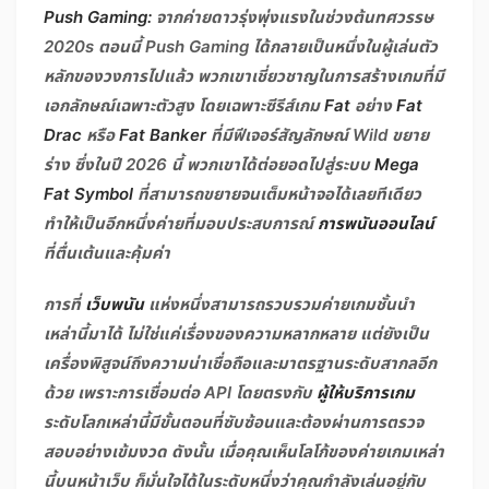
Push Gaming:
จากค่ายดาวรุ่งพุ่งแรงในช่วงต้นทศวรรษ
2020s ตอนนี้ Push Gaming ได้กลายเป็นหนึ่งในผู้เล่นตัว
หลักของวงการไปแล้ว พวกเขาเชี่ยวชาญในการสร้างเกมที่มี
เอกลักษณ์เฉพาะตัวสูง โดยเฉพาะซีรีส์เกม
Fat
อย่าง
Fat
Drac
หรือ
Fat Banker
ที่มีฟีเจอร์สัญลักษณ์ Wild ขยาย
ร่าง ซึ่งในปี 2026 นี้ พวกเขาได้ต่อยอดไปสู่ระบบ
Mega
Fat Symbol
ที่สามารถขยายจนเต็มหน้าจอได้เลยทีเดียว
ทำให้เป็นอีกหนึ่งค่ายที่มอบประสบการณ์
การพนันออนไลน์
ที่ตื่นเต้นและคุ้มค่า
การที่
เว็บพนัน
แห่งหนึ่งสามารถรวบรวมค่ายเกมชั้นนำ
เหล่านี้มาได้ ไม่ใช่แค่เรื่องของความหลากหลาย แต่ยังเป็น
เครื่องพิสูจน์ถึงความน่าเชื่อถือและมาตรฐานระดับสากลอีก
ด้วย เพราะการเชื่อมต่อ API โดยตรงกับ
ผู้ให้บริการเกม
ระดับโลกเหล่านี้มีขั้นตอนที่ซับซ้อนและต้องผ่านการตรวจ
สอบอย่างเข้มงวด ดังนั้น เมื่อคุณเห็นโลโก้ของค่ายเกมเหล่า
นี้บนหน้าเว็บ ก็มั่นใจได้ในระดับหนึ่งว่าคุณกำลังเล่นอยู่กับ