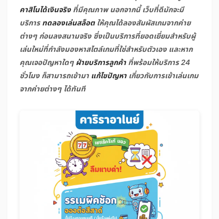
คาสิโนได้เงินจริง
ที่มีคุณภาพ นอกจากนี้ เว็บที่ดีมักจะมี
บริการ
ทดลองเล่นสล็อต
ให้คุณได้ลองสัมผัสเกมจากค่าย
ต่างๆ ก่อนลงสนามจริง ซึ่งเป็นบริการที่ยอดเยี่ยมสำหรับผู้
เล่นใหม่ที่กำลังมองหาสไตล์เกมที่ใช่สำหรับตัวเอง และหาก
คุณเจอปัญหาใดๆ
ฝ่ายบริการลูกค้า
ที่พร้อมให้บริการ 24
ชั่วโมง ก็สามารถเข้ามา
แก้ไขปัญหา
เกี่ยวกับการเข้าเล่นเกม
จากค่ายต่างๆ ได้ทันที