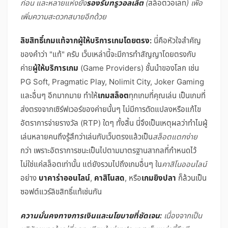
ก่อน และหลายแห่งยัง
รองรับทรูวอลเล็ต
(
สล็อตวอเลท
) เพื่อ
เพิ่มความสะดวกสบายอีกด้วย
ลิขสิทธิ์เกมแท้จากผู้ให้บริการเกมโดยตรง:
นี่คือหัวใจสำคัญ
ของคำว่า "แท้" ครับ เว็บเหล่านี้จะมีการทำสัญญาโดยตรงกับ
ค่าย
ผู้ให้บริการเกม
(Game Providers) ชั้นนำของโลก เช่น
PG Soft, Pragmatic Play, Nolimit City, Joker Gaming
และอื่นๆ อีกมากมาย ทำให้
เกมสล็อต
ทุกเกมที่คุณเล่น เป็นเกมที่
ส่งตรงจากเซิร์ฟเวอร์ของค่ายนั้นๆ ไม่มีการดัดแปลงหรือแก้ไข
อัตราการจ่ายรางวัล (RTP) ใดๆ ทั้งสิ้น นี่จึงเป็นเหตุผลว่าทำไมผู้
เล่นหลายคนถึงรู้สึกว่าเล่นกับเว็บตรงแล้วเป็น
สล็อตแตกง่าย
กว่า เพราะอัตราการชนะเป็นไปตามมาตรฐานสากลที่กำหนดไว้
ไม่ใช่แค่สล็อตเท่านั้น แต่ยังรวมไปถึงเกมอื่นๆ ใน
คาสิโนออนไลน์
อย่าง
บาคาร่าออนไลน์
,
คาสิโนสด
, หรือ
เกมยิงปลา
ก็ล้วนเป็น
ซอฟต์แวร์ลิขสิทธิ์แท้เช่นกัน
ความมั่นคงทางการเงินและนโยบายที่ชัดเจน:
เนื่องจากเป็น