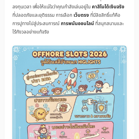
ลงทุนเวลา เพื่อให้แน่ใจว่าคุณกำลังเล่นอยู่ใน
คาสิโนได้เงินจริง
ที่ปลอดภัยและยุติธรรม การเลือก
เว็บตรง
ที่มีลิขสิทธิ์แท้คือ
การปูทางไปสู่ประสบการณ์
การพนันออนไลน์
ที่สนุกสนานและ
ไร้กังวลอย่างแท้จริง