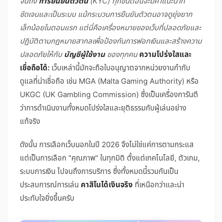
จนถึง
การยืนยันตัวตน
(KYC) ทุกขั้นตอนจะมีคำแนะนำที่
ชัดเจนและเป็นระบบ แม้กระบวนการยืนยันตัวตนอาจดูยุ่งยาก
เล็กน้อยในตอนแรก แต่นี่คือเครื่องหมายของเว็บที่ปลอดภัยและ
ปฏิบัติตามกฎหมายสากลเพื่อป้องกันการฟอกเงินและสร้างความ
ปลอดภัยให้กับ
บัญชีผู้ใช้งาน
ของทุกคน
ความโปร่งใสและ
เชื่อถือได้:
เว็บเหล่านี้มักจะถือใบอนุญาตจากหน่วยงานกำกับ
ดูแลที่น่าเชื่อถือ เช่น MGA (Malta Gaming Authority) หรือ
UKGC (UK Gambling Commission) ซึ่งเป็นเครื่องการันตี
ว่าการดำเนินงานทั้งหมดโปร่งใสและยุติธรรมกับผู้เล่นอย่าง
แท้จริง
ดังนั้น การเลือกเว็บนอกในปี 2026 จึงไม่ใช่แค่การตามกระแส
แต่เป็นการเลือก "คุณภาพ" ในทุกมิติ ตั้งแต่เทคโนโลยี, ตัวเกม,
ระบบการเงิน ไปจนถึงการบริการ ซึ่งทั้งหมดนี้รวมกันเป็น
ประสบการณ์การเล่น
คาสิโนได้เงินจริง
ที่เหนือกว่าและน่า
ประทับใจยิ่งขึ้นครับ