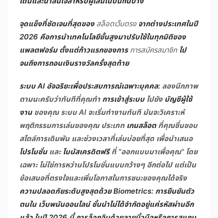
เด่นและน่าสนใจสำหรับผู้เล่นในปีนี้กันบ้าง
จุดแข็งที่ชัดเจนที่สุดของ
สล็อตเว็บตรง
จากต่างประเทศในปี
2026 คือการนำเทคโนโลยีขั้นสูงมาปรับใช้ในทุกมิติของ
แพลตฟอร์ม ตั้งแต่ก้าวแรกของการ
การสมัครสมาชิก
ไป
จนถึงการถอนเงินรางวัลครั้งสุดท้าย
ระบบ AI อัจฉริยะเพื่อประสบการณ์เฉพาะบุคคล:
ลองนึกภาพ
ตามนะครับว่าทันทีที่คุณทำ
การเข้าสู่ระบบ
ไปยัง
บัญชีผู้ใช้
งาน
ของคุณ ระบบ AI จะเริ่มทำงานทันที มันจะวิเคราะห์
พฤติกรรมการเล่นของคุณ ประเภท
เกมสล็อต
ที่คุณชื่นชอบ
สไตล์การเดิมพัน และช่วงเวลาที่เล่นบ่อยที่สุด เพื่อนำเสนอ
โปรโมชั่น
และ
โบนัสเครดิตฟรี
ที่ "ออกแบบมาเพื่อคุณ" โดย
เฉพาะ ไม่ใช่การหว่านโปรโมชั่นแบบกว้างๆ อีกต่อไป แต่เป็น
ข้อเสนอที่ตรงใจและเพิ่มโอกาสในการชนะของคุณได้จริง
ความปลอดภัยระดับสูงสุดด้วย Biometrics:
การยืนยันตัว
ตนใน
เว็บพนันออนไลน์
ชั้นนำไม่ได้จำกัดอยู่แค่รหัสผ่านอีก
แล้ว ในปี 2026 นี้ การล็อกอินด้วยลายนิ้วมือหรือการสแกน