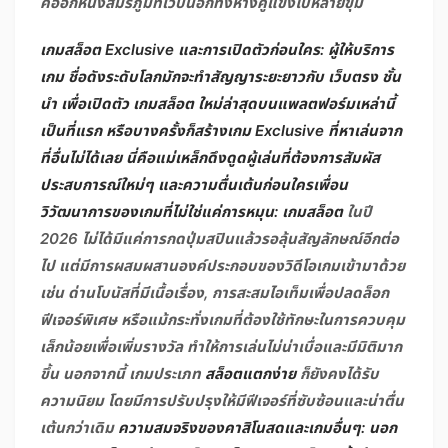
คืออีกหนึ่งสมรภูมิที่เว็บนอกทิ้งห่างคู่แข่งไปหลายขุม
เกมสล็อต Exclusive และการเปิดตัวก่อนใคร:
ผู้ให้บริการ
เกม
ชื่อดังระดับโลกมักจะทำสัญญาระยะยาวกับ
เว็บตรง
ชั้น
นำ เพื่อเปิดตัว
เกมสล็อต
ใหม่ล่าสุดบนแพลตฟอร์มเหล่านี้
เป็นที่แรก หรือบางครั้งก็สร้างเกม Exclusive ที่หาเล่นจาก
ที่อื่นไม่ได้เลย นี่คือแม่เหล็กดึงดูดผู้เล่นที่ต้องการสัมผัส
ประสบการณ์ใหม่ๆ และความตื่นเต้นก่อนใครเพื่อน
วิวัฒนาการของเกมที่ไม่ใช่แค่การหมุน:
เกมสล็อต
ในปี
2026 ไม่ได้มีแค่การกดปุ่มสปินแล้วรอลุ้นสัญลักษณ์อีกต่อ
ไป แต่มีการผสมผสานองค์ประกอบของวิดีโอเกมเข้ามาด้วย
เช่น ด่านโบนัสที่มีเนื้อเรื่อง, การสะสมไอเท็มเพื่อปลดล็อก
ฟีเจอร์พิเศษ หรือแม้กระทั่งเกมที่ต้องใช้ทักษะในการควบคุม
เล็กน้อยเพื่อเพิ่มรางวัล ทำให้การเล่นไม่น่าเบื่อและมีมิติมาก
ขึ้น นอกจากนี้ เกมประเภท
สล็อตแตกง่าย
ก็ยังคงได้รับ
ความนิยม โดยมีการปรับปรุงให้มีฟีเจอร์ที่ซับซ้อนและน่าตื่น
เต้นกว่าเดิม
ความสมจริงของคาสิโนสดและเกมอื่นๆ:
นอก