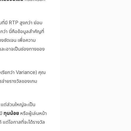
ที่มี RTP สูงกว่า ย่อม
่า นี่คือข้อมูลสำคัญที่
่างชัดเจน เพื่อความ
ี้ และอาจเป็นช่องทางของ
้งเรียกว่า Variance) คุณ
ารจ่ายรางวัลของเกม
แต่ส่วนใหญ่จะเป็น
มี
ทุนน้อย
หรือผู้เล่นหน้า
ดี แต่โอกาสที่จะได้รางวัล