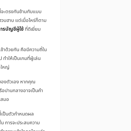
ี้จะตรงกันข้ามกับแบบ
ฮวบฮาบ แต่เมื่อไหร่ก็ตาม
รบัญชีผู้ใช้
ที่ดีเยี่ยม
าด้วยกัน คือมีความถี่ใน
ำให้เป็นเกมที่ผู้เล่น
ลใหญ่
ยของตัวเอง หากคุณ
หรือปานกลางอาจเป็นคำ
ณเสมอ
ี่เป็นตัวกำหนดผล
สั้น การจะประสบความ