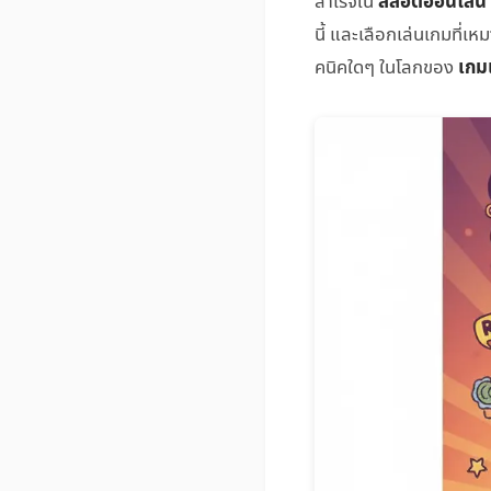
สำเร็จใน
สล็อตออนไลน์
นี้ และเลือกเล่นเกมที่เห
คนิคใดๆ ในโลกของ
เกม