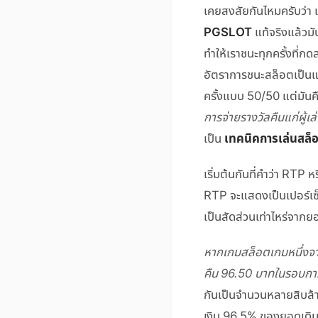
เคยสงสัยกันไหมครับว่า 
PGSLOT
แท้จริงแล้วมั
ทำให้เราชนะทุกครั้งที่ก
อัตราการชนะสล็อตเป็นแนว
ครั้งแบบ 50/50 แต่มันค
การจ่ายรางวัลคืนแก่ผู้เ
เป็น
เทคนิคการเล่นสล็
เริ่มต้นกันที่คำว่า RTP
RTP จะแสดงเป็นเปอร์เซ็น
เป็นสัดส่วนเท่าไหร่จาก
หากเกมสล็อตเกมหนึ่งจ
คืน 96.50 บาทในรอบการ
กันเป็นจำนวนหลายสิบล้าน
เงิน 96.5% ของยอดเดิมพ