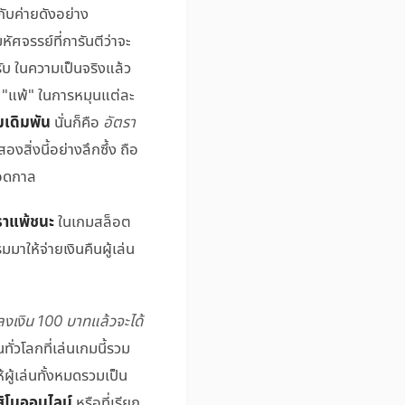
ับค่ายดังอย่าง
ัศจรรย์ที่การันตีว่าจะ
รับ ในความเป็นจริงแล้ว
อ "แพ้" ในการหมุนแต่ละ
มเดิมพัน
นั่นก็คือ
อัตรา
งสิ่งนี้อย่างลึกซึ้ง ถือ
อดกาล
ราแพ้ชนะ
ในเกมสล็อต
มาให้จ่ายเงินคืนผู้เล่น
ณลงเงิน 100 บาทแล้วจะได้
่วโลกที่เล่นเกมนี้รวม
ผู้เล่นทั้งหมดรวมเป็น
สิโนออนไลน์
หรือที่เรียก