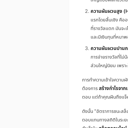
ใหญ่แบบพลิกชีวิตนั
ความผันผวนสูง (Hi
แรกโดยสิ้นเชิง คืออ
ที่รางวัลแตก มันจะ
และมีเงินทุนที่หนา
ความผันผวนปานกล
การจ่ายรางวัลที่ไม่
ส่วนใหญ่นิยม เพราะ
การทำความเข้าใจความผั
ต้องการ
สร้างกำไรจาก
ตอบ แต่ถ้าคุณฝันถึงแจ
ดังนั้น "อัตราการชนะสล็
ตอบแทนทางสถิติในระย