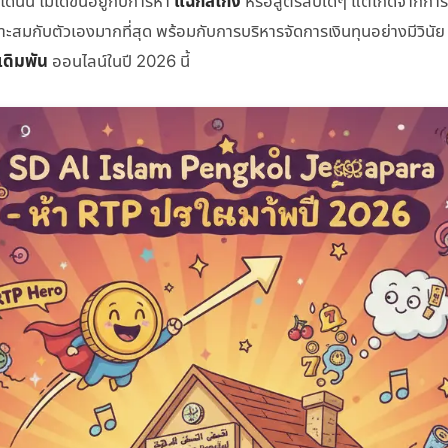
ได้นั้น ไม่ได้ขึ้นอยู่กับการหา
แฉกลโกง
หรือสูตรลับใดๆ แต่เกิดจากการ
มาะสมกับตัวเองมากที่สุด พร้อมกับการบริหารจัดการเงินทุนอย่างมีวินัย ซึ
เดิมพัน
ออนไลน์ในปี 2026 นี้