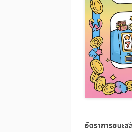
อัตราการชนะสล