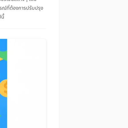
การณ์ที่ต้องการปรับปรุง
นี้