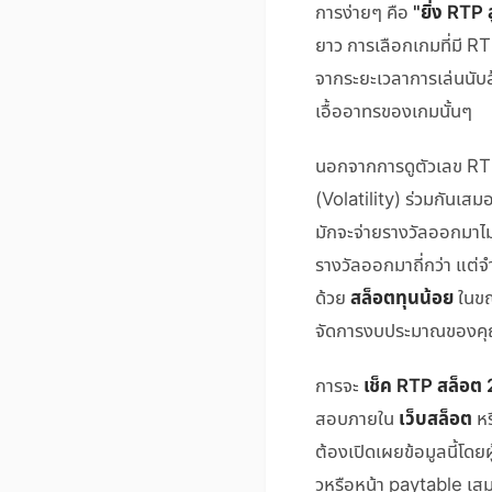
การง่ายๆ คือ
"ยิ่ง RTP 
ยาว การเลือกเกมที่มี RTP
จากระยะเวลาการเล่นนับล้า
เอื้ออาทรของเกมนั้นๆ
นอกจากการดูตัวเลข RT
(Volatility) ร่วมกันเส
มักจะจ่ายรางวัลออกมาไม่
รางวัลออกมาถี่กว่า แต่
ด้วย
สล็อตทุนน้อย
ในขณ
จัดการงบประมาณของคุณ
การจะ
เช็ค RTP สล็อต
สอบภายใน
เว็บสล็อต
ห
ต้องเปิดเผยข้อมูลนี้โดย
วหรือหน้า paytable เสม