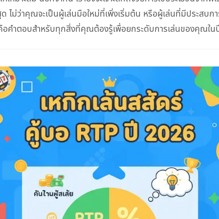
 ไม่ว่าคุณจะเป็นผู้เล่นมือใหม่ที่เพิ่งเริ่มต้น หรือผู้เล่นที่มีประสบ
้คือคำตอบสำหรับทุกสิ่งที่คุณต้องรู้เพื่อยกระดับการเล่นของคุณในปี