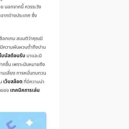
อย นอกจากนี้ ควรระวัง
ูลจากต่างประเทศ ซึ่ง
เลือกเกม สมมติว่าคุณมี
ละมีความผันผวนต่ำถึงปาน
โบนัสต้อนรับ
มาและมี
พมากขึ้น เพราะมันหมายถึง
ามเสี่ยง การหมั่นทบทวน
ใน
เว็บสล็อต
ที่มีความน่า
านของ
เทคนิคการเล่น