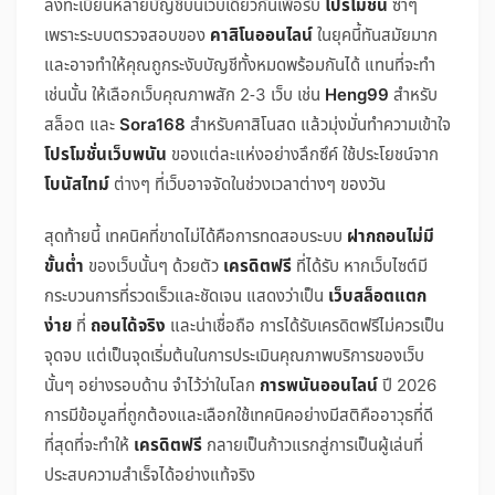
ลงทะเบียนหลายบัญชีบนเว็บเดียวกันเพื่อรับ
โปรโมชั่น
ซ้ำๆ
เพราะระบบตรวจสอบของ
คาสิโนออนไลน์
ในยุคนี้ทันสมัยมาก
และอาจทำให้คุณถูกระงับบัญชีทั้งหมดพร้อมกันได้ แทนที่จะทำ
เช่นนั้น ให้เลือกเว็บคุณภาพสัก 2-3 เว็บ เช่น
Heng99
สำหรับ
สล็อต และ
Sora168
สำหรับคาสิโนสด แล้วมุ่งมั่นทำความเข้าใจ
โปรโมชั่นเว็บพนัน
ของแต่ละแห่งอย่างลึกซึค์ ใช้ประโยชน์จาก
โบนัสไทม์
ต่างๆ ที่เว็บอาจจัดในช่วงเวลาต่างๆ ของวัน
สุดท้ายนี้ เทคนิคที่ขาดไม่ได้คือการทดสอบระบบ
ฝากถอนไม่มี
ขั้นต่ำ
ของเว็บนั้นๆ ด้วยตัว
เครดิตฟรี
ที่ได้รับ หากเว็บไซต์มี
กระบวนการที่รวดเร็วและชัดเจน แสดงว่าเป็น
เว็บสล็อตแตก
ง่าย
ที่
ถอนได้จริง
และน่าเชื่อถือ การได้รับเครดิตฟรีไม่ควรเป็น
จุดจบ แต่เป็นจุดเริ่มต้นในการประเมินคุณภาพบริการของเว็บ
นั้นๆ อย่างรอบด้าน จำไว้ว่าในโลก
การพนันออนไลน์
ปี 2026
การมีข้อมูลที่ถูกต้องและเลือกใช้เทคนิคอย่างมีสติคืออาวุธที่ดี
ที่สุดที่จะทำให้
เครดิตฟรี
กลายเป็นก้าวแรกสู่การเป็นผู้เล่นที่
ประสบความสำเร็จได้อย่างแท้จริง