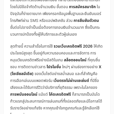
และเมื่อได้กำไรแม้เพียงเล็กน้อย ก็สามารถถอนออกมาได้ทันที
โดยไม่มีข้อจำกัดด้านจำนวนเงิน ขั้นตอน
การสมัครสมาชิก
ใน
ปัจจุบันก็ง่ายดายมาก เพียงกรอกข้อมูลพื้นฐานและยืนยันเบอร์
โทรศัพท์ผ่าน SMS หรือแอปพลิเคชัน ส่วน
การยืนยันตัวตน
ขั้นต่อไปอาจจำเป็นเมื่อต้องการถอนเงินจำนวนมาก ซึ่งเป็นกระ
บวนการปกป้องทั้งผู้ให้บริการและตัวผู้เล่นเอง
สุดท้ายนี้ ความสำเร็จในการใช้
รวมเว็บเครดิตฟรี 2026
ให้เกิด
ประโยชน์สูงสุด ขึ้นอยู่กับความรอบคอบและการจัดการ การ
หมุนเวียนเครดิตฟรีอย่างมีสติในเกม
สล็อตออนไลน์
ที่คุณชื่น
ชอบ การติดตามข่าวสาร
โปรโมชั่น
ใหม่ๆ ผ่านช่องทางอย่าง
X
(โซเชียลมีเดีย)
ของเว็บไซต์อย่างสม่ำเสมอ และที่สำคัญคือ
การเลือกเล่นบนแพลตฟอร์ม
เว็บตรงไม่ผ่านเอเย่นต์
ที่มีชื่อ
เสียงและได้รับการรีวิวว่ามีบริการที่ยุติธรรม เพราะในโลกของ
การพนันออนไลน์
แม้แต่
โค้ดเครดิตฟรี
ก็สามารถเป็นบันได
ก้าวแรกสู่ประสบการณ์การเล่นเกมที่ทั้งปลอดภัยและมีโอกาสได้
รับรางวัลอย่างแท้จริง หากคุณเข้าใจกฎเกณฑ์และรู้จักเลือกใช้