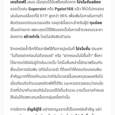
เครดิตฟรี
เสมอ เมื่อคุณได้รับฟรีเครดิตจาก
โปรโมชั่นสล็อต
ของเว็บเช่น
Superslot
หรือ
Pgslot168
แล้ว ให้นำไปทดลอง
เล่นในเกมสล็อตที่มี RTP สูงกว่า 96% เพื่อเพิ่มโอกาสในการทำ
เงินต่อยอดก่อนจะถอนจริง กลยุทธ์นี้เหมาะสำหรับผู้มี
ทุนน้อย
เป็นอย่างมาก เพราะคุณได้ใช้เงินของเว็บในการสำรวจเกมและหา
ช่องทาง
สร้างกำไร
โดยไม่เสียเงินตัวเอง
อีกเทคนิคล้ำลึกที่มืออาชีพใช้คือการมุ่งเน้นที่
โปรโมชั่น
ประเภท
"ไม่ต้องฝากก่อนไม่ต้องแชร์" หรือ "ฝากถอนไม่มีขั้นต่ำ" ซึ่งหา
ได้ยากแต่ยังมีอยู่บ้างในบางเว็บ โปรโมชั่นเหล่านี้มักมาพร้อมกับ
เงื่อนไขการเดิมพัน (เทิร์นโอเวอร์) ที่ต้องทำให้ครบก่อนถอนเงิน
สำคัญมากที่ต้องคำนวณว่าเทิร์นโอเวอร์นั้นสมเหตุสมผลหรือไม่
เมื่อเทียบกับจำนวนเครดิตฟรีที่ได้รับ และควรตรวจสอบว่าเกมใด
บ้างที่นำมาคำนวณเทิร์นโอเวอร์ได้เต็มจำนวน บางเว็บอาจกำหนด
ให้เล่นได้เฉพาะเกมสล็อตกลุ่มหนึ่งเท่านั้น
การจัดการ
บัญชีผู้ใช้
อย่างชาญฉลาดก็เป็นเทคนิคสำคัญ อย่า