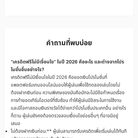
คำถามที่พบบ่อย
“เครดิตฟรีไม่มีเงื่อนไข” ในปี 2026 คืออะไร และต่างจากโปร
โมชั่นอื่นอย่างไร?
เครดิตฟรีไม่มีเงื่อนไขในปี 2026 คือยอดเงินโปรโมชั่นที่
แพลตฟอร์มเกมออนไลน์มอบให้ผู้เล่นเพื่อใช้ทดลองเล่นโดยไม่
ต้องฝากเงินก่อน ความพิเศษของมันคือมักจะไม่มีข้อกำหนดเรื่อง
การทำยอดเทิร์นโอเวอร์ที่ซับซ้อน ทำให้ผู้เล่นมีอิสระในการใช้งาน
และมีโอกาสถอนเงินรางวัลได้ง่ายกว่าโปรโมชั่นประเภทอื่น อย่างไร
ก็ตาม ผู้เล่นยังคงต้องตรวจสอบเงื่อนไขย่อยอื่นๆ ที่อาจมีอยู่
เสมอ
ไม่ต้องฝากเงินก่อน:** ผู้เล่นสามารถรับเครดิตเพื่อเริ่มเล่นได้ทันที