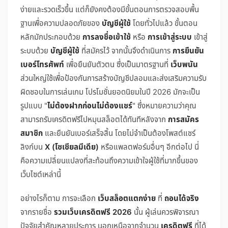
ง่ายและรวดเร็วขึ้น แต่ก็ยังคงต้องมีขั้นตอนการตรวจสอบพื้น
ฐานเพื่อความปลอดภัยของ
บัญชีผู้ใช้
โดยทั่วไปแล้ว ขั้นตอน
หลักมักประกอบด้วย
การลงชื่อเข้าใช้
หรือ
การเข้าสู่ระบบ
เข้าสู่
ระบบด้วย
บัญชีผู้ใช้
ที่สมัครไว้ จากนั้นจึงดำเนินการ
การยืนยัน
เบอร์โทรศัพท์
เพื่อยืนยันตัวตน ซึ่งเป็นมาตรฐานที่
เว็บพนัน
ส่วนใหญ่ใช้เพื่อป้องกันการสร้างบัญชีปลอมและส่งเสริมความรับ
ผิดชอบในการเล่นเกม โปรโมชั่นยอดนิยมในปี 2026 มักจะเป็น
รูปแบบ "
ไม่ต้องฝากก่อนไม่ต้องแชร์
" ซึ่งหมายความว่าคุณ
สามารถรับเครดิตฟรีไปหมุนสล็อตได้ทันทีหลังจาก
การสมัคร
สมาชิก
และยืนยันเบอร์เสร็จสิ้น โดยไม่จำเป็นต้องโพสต์แชร์
ลิงก์บน
X (โซเชียลมีเดีย)
หรือแพลตฟอร์มอื่นๆ อีกต่อไป นี่
คือความเปลี่ยนแปลงที่สะท้อนถึงความเข้าใจผู้ใช้ที่มากขึ้นของ
เว็บไซต์เหล่านี้
อย่างไรก็ตาม การจะเลือก
เว็บสล็อตแตกง่าย
ที่
ถอนได้จริง
จากรายชื่อ
รวมเว็บเครดิตฟรี 2026
นั้น ผู้เล่นควรพิจารณา
ปัจจัยสำคัญหลายประการ นอกเหนือจากจำนวน
เครดิตฟรี
ที่ได้