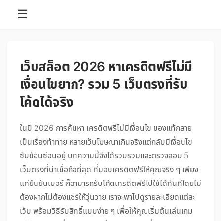
☰
เว็บสล็อต 2026 หาเครดิตฟรีไม่มี
เงื่อนไขยาก? รวม 5 เว็บตรงที่รับ
โค้ดได้จริง
ในปี 2026 การค้นหา เครดิตฟรีไม่มีเงื่อนไข ของแท้กลาย
เป็นเรื่องท้าทาย หลายเว็บโฆษณาเกินจริงแต่กลับมีเงื่อนไข
ซับซ้อนซ่อนอยู่ บทความนี้จึงได้รวบรวมและตรวจสอบ 5
เว็บตรงที่น่าเชื่อถือที่สุด ที่มอบเครดิตฟรีให้คุณจริง ๆ เพียง
แค่ยืนยันเบอร์ ก็สามารถรับโค้ดเครดิตฟรีไปใช้ได้ทันทีโดยไม่
ต้องฝากไม่ต้องแชร์ให้วุ่นวาย เราจะพาไปดูรายละเอียดแต่ละ
เว็บ พร้อมวิธีรับสิทธิ์แบบง่าย ๆ เพื่อให้คุณเริ่มต้นเล่นเกม