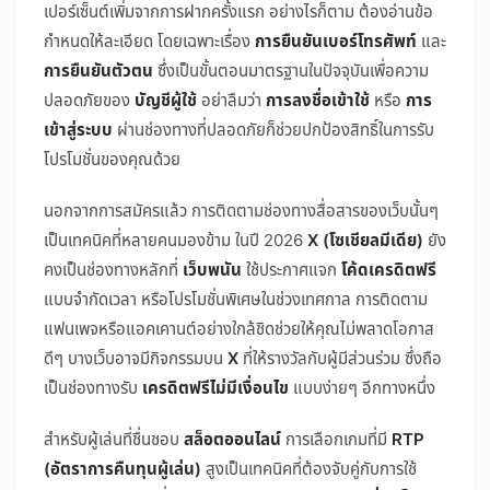
เปอร์เซ็นต์เพิ่มจากการฝากครั้งแรก อย่างไรก็ตาม ต้องอ่านข้อ
กำหนดให้ละเอียด โดยเฉพาะเรื่อง
การยืนยันเบอร์โทรศัพท์
และ
การยืนยันตัวตน
ซึ่งเป็นขั้นตอนมาตรฐานในปัจจุบันเพื่อความ
ปลอดภัยของ
บัญชีผู้ใช้
อย่าลืมว่า
การลงชื่อเข้าใช้
หรือ
การ
เข้าสู่ระบบ
ผ่านช่องทางที่ปลอดภัยก็ช่วยปกป้องสิทธิ์ในการรับ
โปรโมชั่นของคุณด้วย
นอกจากการสมัครแล้ว การติดตามช่องทางสื่อสารของเว็บนั้นๆ
เป็นเทคนิคที่หลายคนมองข้าม ในปี 2026
X (โซเชียลมีเดีย)
ยัง
คงเป็นช่องทางหลักที่
เว็บพนัน
ใช้ประกาศแจก
โค้ดเครดิตฟรี
แบบจำกัดเวลา หรือโปรโมชั่นพิเศษในช่วงเทศกาล การติดตาม
แฟนเพจหรือแอคเคานต์อย่างใกล้ชิดช่วยให้คุณไม่พลาดโอกาส
ดีๆ บางเว็บอาจมีกิจกรรมบน
X
ที่ให้รางวัลกับผู้มีส่วนร่วม ซึ่งถือ
เป็นช่องทางรับ
เครดิตฟรีไม่มีเงื่อนไข
แบบง่ายๆ อีกทางหนึ่ง
สำหรับผู้เล่นที่ชื่นชอบ
สล็อตออนไลน์
การเลือกเกมที่มี
RTP
(อัตราการคืนทุนผู้เล่น)
สูงเป็นเทคนิคที่ต้องจับคู่กับการใช้