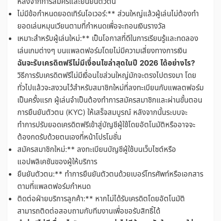
หลังจากการสมัครและยืนยันตัวตน
ไม่มีข้อกำหนดยอดเทิร์นโอเวอร์:** ส่วนใหญ่แล้วผู้เล่นไม่ต้องทำ
ยอดเล่นหมุนเวียนตามที่กำหนดเพื่อจะถอนเงินรางวัล
เหมาะสำหรับผู้เล่นใหม่:** เป็นโอกาสที่ดีในการเรียนรู้และทดลอง
เล่นเกมต่างๆ บนแพลตฟอร์มโดยไม่มีความเสี่ยงทางการเงิน
ฉันจะรับเครดิตฟรีไม่มีเงื่อนไขล่าสุดในปี 2026 ได้อย่างไร?
วิธีการรับเครดิตฟรีไม่มีเงื่อนไขส่วนใหญ่มักจะตรงไปตรงมา โดย
ทั่วไปแล้วจะสงวนไว้สำหรับสมาชิกใหม่ที่ลงทะเบียนกับแพลตฟอร์ม
เป็นครั้งแรก ผู้เล่นจำเป็นต้องทำการสมัครสมาชิกและผ่านขั้นตอน
การยืนยันตัวตน (KYC) ให้เสร็จสมบูรณ์ หลังจากนั้นระบบจะ
ทำการปรับยอดเครดิตฟรีเข้าสู่บัญชีผู้ใช้โดยอัตโนมัติหรืออาจจะ
ต้องกดรับด้วยตนเองที่หน้าโปรโมชั่น
สมัครสมาชิกใหม่:** ลงทะเบียนบัญชีผู้ใช้บนเว็บไซต์หรือ
แอปพลิเคชันของผู้ให้บริการ
ยืนยันตัวตน:** ทำการยืนยันตัวตนด้วยเบอร์โทรศัพท์หรือเอกสาร
ตามที่แพลตฟอร์มกำหนด
ติดต่อฝ่ายบริการลูกค้า:** หากไม่ได้รับเครดิตโดยอัตโนมัติ
สามารถติดต่อสอบถามกับทีมงานเพื่อขอรับสิทธิ์ได้