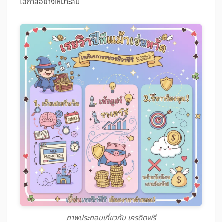
โอกาสอย่างเหมาะสม
ภาพประกอบเกี่ยวกับ เครดิตฟรี