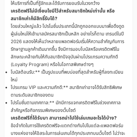
ให้บริการที่เป็นที่รู้จักและได้รับการยอมรับในวงกว้าง
เครดิตฟรีไม่มีเงื่อนไขมีไว้สำหรับสมาชิกใหม่เท่านั้น หรือ
สมาชิกเก่าก็มีสิทธิ์รับได้?
โดยส่วนใหญ่แล้ว โปรโมชั่นประเภทนี้มักถูกออกแบบมาเพื่อดึงดูด
ผู้เล่นใหม่ให้เข้ามาสมัครสมาชิกเป็นหลัก อย่างไรก็ตาม เทรนด์ในปี
2026 แสดงให้เห็นว่าหลายแพลตฟอร์มเริ่มให้ความสำคัญกับการ
รักษาฐานลูกค้าเดิมมากขึ้น จึงมีการมอบโบนัสหรือเครดิตฟรีใน
ลักษณะคล้ายกันให้กับสมาชิกปัจจุบันผ่านโปรแกรมความภักดี
(Loyalty Program) หรือในโอกาสพิเศษต่างๆ
โบนัสต้อนรับ:** เป็นรูปแบบที่พบบ่อยที่สุดสำหรับผู้ที่ลงทะเบียน
ใหม่
โปรแกรม VIP และความภักดี:** สมาชิกเก่าอาจได้รับสิทธิพิเศษ
ตามระดับสมาชิกของตน
โปรโมชั่นตามเทศกาล:** มักมีการแจกเครดิตฟรีในช่วงเทศกาล
สำคัญหรือกิจกรรมพิเศษของเว็บไซต์
เครดิตฟรีที่ได้รับมา สามารถนำไปใช้เล่นเกมอะไรได้บ้าง?
ข้อจำกัดในการใช้เครดิตฟรีจะแตกต่างกันไปในแต่ละแพลตฟอร์ม
บางแห่งอาจให้อิสระในการเล่นเกมได้ทุกประเภทบนเว็บไซต์ ไม่ว่าจะ